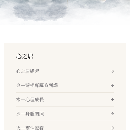
心之居
心之居緣起
金－臻相專屬系列課
木－心理成長
水－身體關照
火－靈性滋養