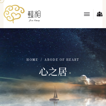
HOME
ABODE OF HEART
心之居