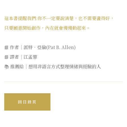
這本書
提醒我們:你不一定要說清楚，也不需要畫得好，
只要願意開始創作，內在就會慢慢動起來。
📘
作者
｜
派特
．
亞倫(
Pat B. Allen)
📘
譯者
｜
江孟蓉
📚
推薦給
｜
想用非語言方式整理情緒與經驗的人
回目錄頁