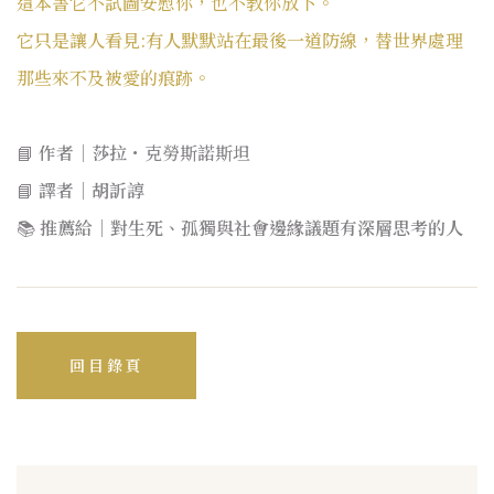
這本書
它不試圖安慰你，也不教你放下。
它只是讓人看見:有人默默站在最後一道防線，替世界處理
那些來不及被愛的痕跡。
📘
作者
｜
莎拉
・克勞斯諾斯坦
📘
譯者
｜
胡訢諄
📚
推薦給
｜
對生死、孤獨與社會邊緣議題有深層思考的人
回目錄頁